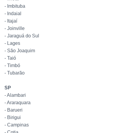
- Imbituba
- Indaial
- Itajaí
- Joinville
- Jaraguá do Sul
- Lages
- São Joaquim
- Taió
- Timbó
- Tubarão
SP
- Alambari
- Araraquara
- Barueri
- Birigui
- Campinas
- Cotia