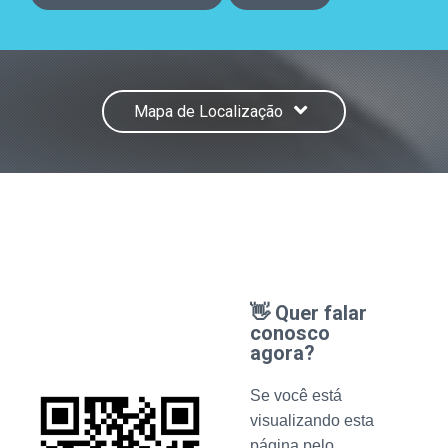
Mapa de Localização
👋 Quer falar
conosco
agora?
Se você está
visualizando esta
página pelo