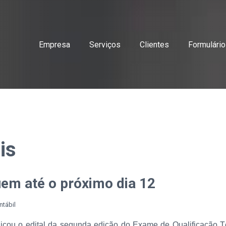
Empresa
Serviços
Clientes
Formulári
is
uem até o próximo dia 12
ntábil
icou o edital da segunda edição do Exame de Qualificação Té