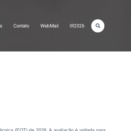
os
Contato
WebMail
IR2026
cnica (EQT) de 2026. A avaliação é voltada para