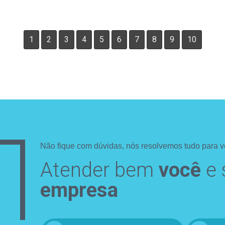
1
2
3
4
5
6
7
8
9
10
Não fique com dúvidas, nós resolvemos tudo para v
Atender bem
você
e 
empresa