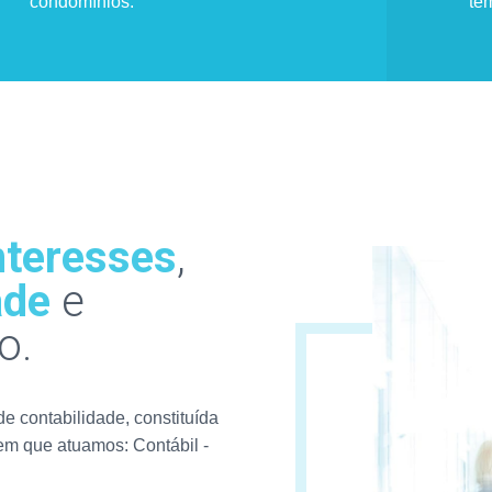
condomínios.
te
nteresses
,
ade
e
o.
e contabilidade, constituída
 em que atuamos: Contábil -