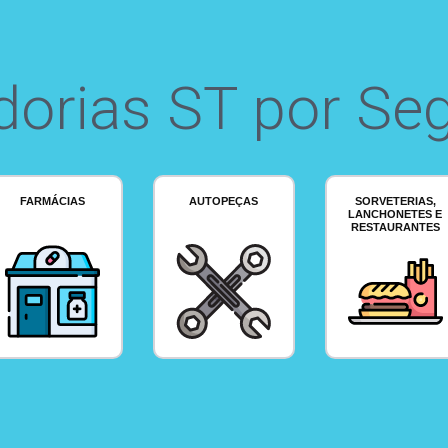
dorias ST por Se
FARMÁCIAS
AUTOPEÇAS
SORVETERIAS,
LANCHONETES E
RESTAURANTES