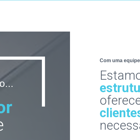
Com uma equipe 
Estamo
...
estrut
oferec
or
cliente
e
necessá