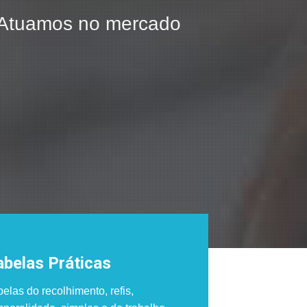
! Atuamos no mercado
Nos or
nossos
abelas Práticas
elas do recolhimento, refis,