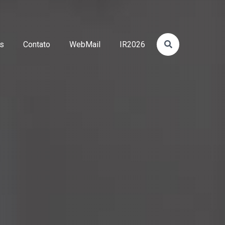
os
Contato
WebMail
IR2026
Exc