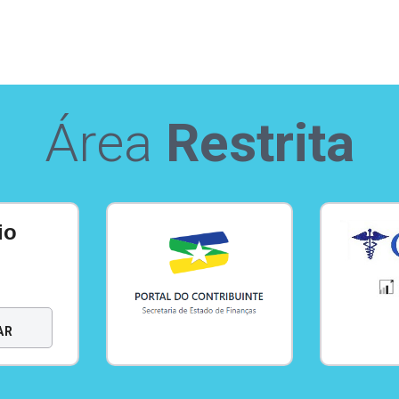
Área
Restrita
io
AR