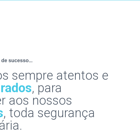
de sucesso...
s sempre atentos e
urados
, para
er aos nossos
s
, toda segurança
ria.